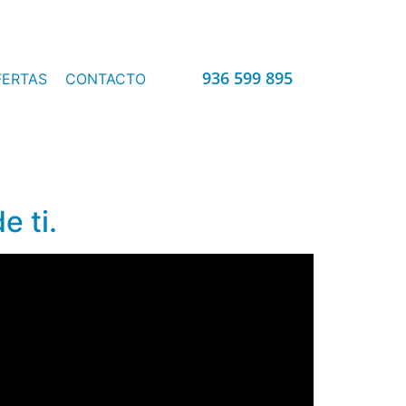
936 599 895
FERTAS
CONTACTO
e ti.