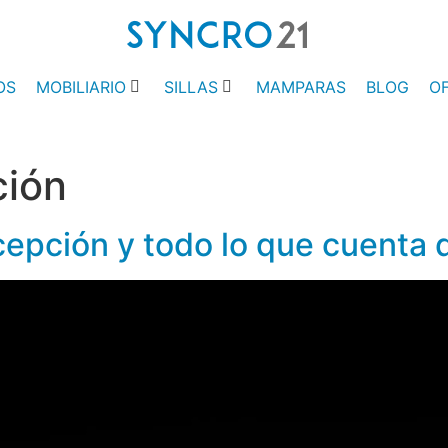
OS
MOBILIARIO
SILLAS
MAMPARAS
BLOG
O
ión
pción y todo lo que cuenta d