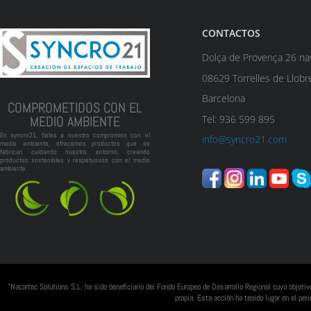
CONTACTOS
Dolça de Provença 26 na
08629 Torrelles de Llobr
Barcelona
COMPROMETIDOS CON EL
Tel: 936 599 895
MEDIO AMBIENTE
En syncro21, fieles a nuestro compromiso con el
info@syncro21.com
medio ambiente, ofrecemos productos que se
fabrican cuidando nuestro entorno, creando
productos sostenibles y respetuosos con el medio
ambiente.
“Nacartec Solutions S.L. ha sido beneficiario del Fondo Europeo de Desarrollo Regional cuyo objeti
propia. Esta acción ha tenido lugar en el p