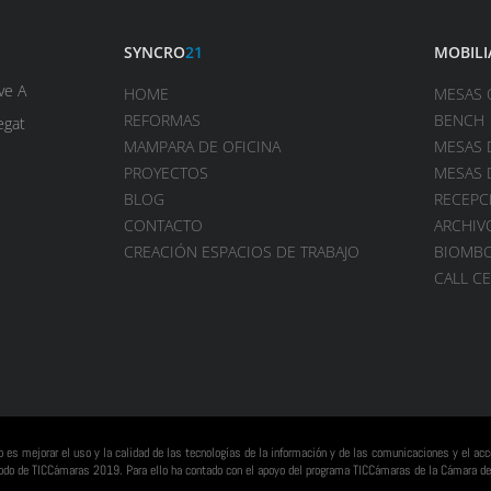
SYNCRO
21
MOBILI
ve A
HOME
MESAS 
REFORMAS
BENCH
egat
MAMPARA DE OFICINA
MESAS 
PROYECTOS
MESAS 
BLOG
RECEPC
CONTACTO
ARCHIV
CREACIÓN ESPACIOS DE TRABAJO
BIOMB
CALL C
vo es mejorar el uso y la calidad de las tecnologías de la información y de las comunicaciones y el a
eriodo de TICCámaras 2019. Para ello ha contado con el apoyo del programa TICCámaras de la Cámara de