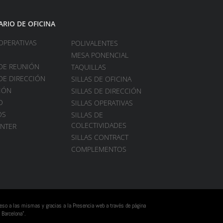
ARIO DE OFICINA
OPERATIVAS
POLIVALENTES
MESA PONENCIAL
DE REUNIÓN
TAQUILLAS
DE DIRECCIÓN
SILLAS DE OFICINA
IÓN
SILLAS DE DIRECCIÓN
O
SILLAS OPERATIVAS
OS
SILLAS DE
COLECTIVIDADES
ENTER
SILLAS CONTRACT
COMPLEMENTOS
cceso a las mismas y gracias a la Presencia web a través de página
 Barcelona”.