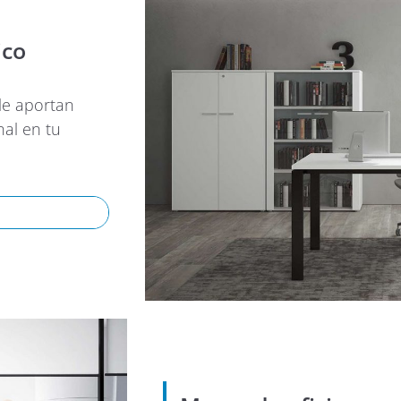
ico
 le aportan
nal en tu