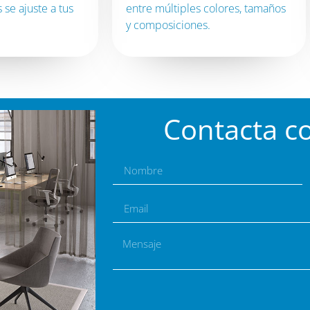
 se ajuste a tus
entre múltiples colores, tamaños
y composiciones.
Contacta c