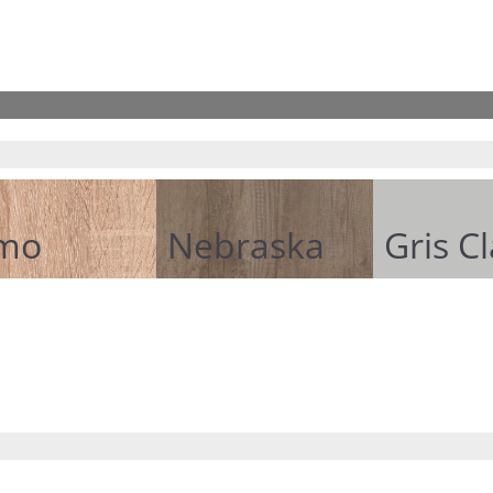
mo
Nebraska
Gris C