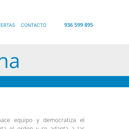
936 599 895
FERTAS
CONTACTO
ina
hace equipo y democratiza el
ta el orden y se adapta a las