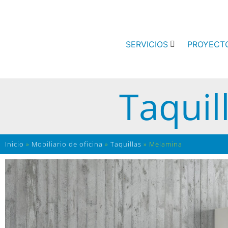
SERVICIOS
PROYECT
Taquil
Inicio
»
Mobiliario de oficina
»
Taquillas
»
Melamina