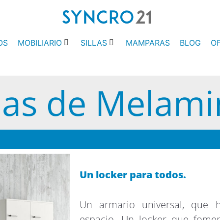
OS
MOBILIARIO
SILLAS
MAMPARAS
BLOG
O
las de Melam
Un locker para todos.
Un armario universal, que 
espacio. Un locker que fomen