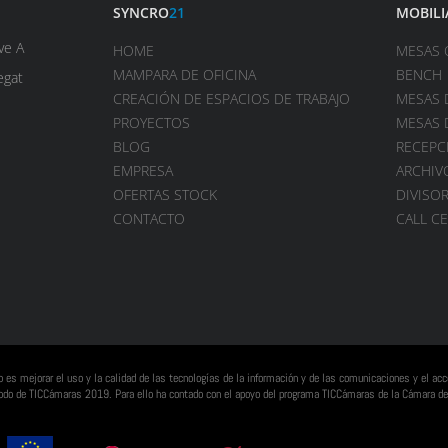
SYNCRO
21
MOBILI
ve A
HOME
MESAS 
MAMPARA DE OFICINA
BENCH
egat
CREACIÓN DE ESPACIOS DE TRABAJO
MESAS 
PROYECTOS
MESAS 
BLOG
RECEPC
EMPRESA
ARCHIV
OFERTAS STOCK
DIVISOR
CONTACTO
CALL C
vo es mejorar el uso y la calidad de las tecnologías de la información y de las comunicaciones y el a
eriodo de TICCámaras 2019. Para ello ha contado con el apoyo del programa TICCámaras de la Cámara de