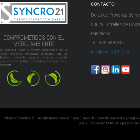
CONTACTO
Dolça de Provença 26 na
08629 Torrelles de Llobr
Barcelona
COMPROMETIDOS CON EL
Tel: 936 599 895
MEDIO AMBIENTE
En syncro21, fieles a nuestro compromiso con el
info@syncro21.com
medio ambiente, ofrecemos productos que se
fabrican cuidando nuestro entorno, creando
productos sostenibles y respetuosos con el medio
ambiente.
“Nacartec Solutions S.L. ha sido beneficiario del Fondo Europeo de Desarrollo Regional cuyo objeti
propia. Esta acción ha tenido lugar en el p