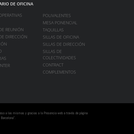
ARIO DE OFICINA
OPERATIVAS
POLIVALENTES
MESA PONENCIAL
DE REUNIÓN
TAQUILLAS
DE DIRECCIÓN
SILLAS DE OFICINA
IÓN
SILLAS DE DIRECCIÓN
O
SILLAS DE
COLECTIVIDADES
IAS
CONTRACT
ENTER
COMPLEMENTOS
cceso a las mismas y gracias a la Presencia web a través de página
 Barcelona”.