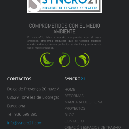
COMPROMETIDOS CON EL MEDIO
AMBIENTE
En syncro21, fieles a nuestro compromiso con el medio
ambiente, ofrecemos productos que se fabrican cuidando
nuestro entorno, creando productos sostenibles y respetuosos
con el medio ambiente.
CONTACTOS
SYNCRO
21
Dolça de Provença 26 nave A
HOME
REFORMAS
08629 Torrelles de Llobregat
MAMPARA DE OFICINA
Barcelona
PROYECTOS
Tel: 936 599 895
BLOG
CONTACTO
info@syncro21.com
CREACIÓN ESPACIOS DE TRABAJO