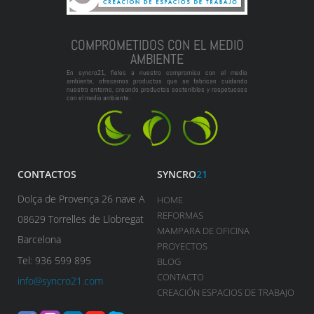
COMPROMETIDOS CON EL MEDIO
AMBIENTE
En syncro21, fieles a nuestro compromiso con el medio
ambiente, ofrecemos productos que se fabrican cuidando
nuestro entorno, creando productos sostenibles y respetuosos
con el medio ambiente.
CONTACTOS
SYNCRO
21
Dolça de Provença 26 nave A
HOME
REFORMAS
08629 Torrelles de Llobregat
MAMPARA DE OFICINA
Barcelona
PROYECTOS
Tel: 936 599 895
BLOG
CONTACTO
info@syncro21.com
CREACIÓN ESPACIOS DE TRABAJO