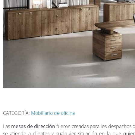
CATEGORÍA:
Mobiliario de oficina
Las
mesas de dirección
fueron creadas para los despachos d
se atiende a clientes y cualquier situación en la que quie