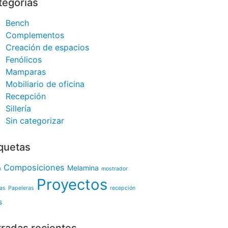
tegorías
Bench
Complementos
Creación de espacios
Fenólicos
Mamparas
Mobiliario de oficina
Recepción
Sillería
Sin categorizar
iquetas
Composiciones
Melamina
h
mostrador
Proyectos
nas
Papeleras
recepción
s