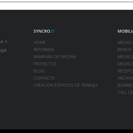
SYNCRO
21
MOBILI
ve A
HOME
MESAS 
REFORMAS
BENCH
egat
MAMPARA DE OFICINA
MESAS 
PROYECTOS
MESAS 
BLOG
RECEPC
CONTACTO
ARCHIV
CREACIÓN ESPACIOS DE TRABAJO
BIOMB
CALL C