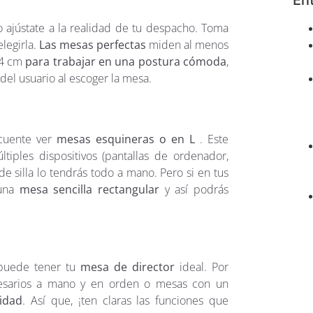
En
ajústate a la realidad de tu despacho. Toma
legirla.
Las mesas perfectas
miden al menos
74 cm
para trabajar en una postura cómoda
,
del usuario al escoger la mesa.
ecuente ver
mesas esquineras o en L
. Este
tiples dispositivos (pantallas de ordenador,
 silla lo tendrás todo a mano. Pero si en tus
 una
mesa sencilla rectangular
y así podrás
 puede tener tu
mesa de director
ideal. Por
esarios a mano y en orden o mesas con un
vidad
. Así que, ¡ten claras las funciones que