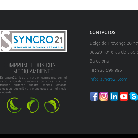
CONTACTOS
Dolça de Provença 26 na
08629 Torrelles de Llobr
Barcelona
COMPROMETIDOS CON EL
Tel: 936 599 895
MEDIO AMBIENTE
En syncro21, fieles a nuestro compromiso con el
info@syncro21.com
medio ambiente, ofrecemos productos que se
fabrican cuidando nuestro entorno, creando
productos sostenibles y respetuosos con el medio
ambiente.